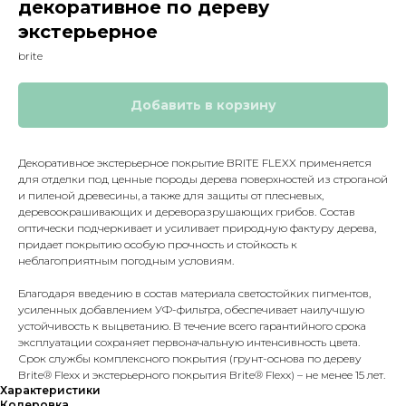
декоративное по дереву
экстерьерное
brite
Добавить в корзину
Декоративное экстерьерное покрытие BRITE FLEXX применяется
для отделки под ценные породы дерева поверхностей из строганой
и пиленой древесины, а также для защиты от плесневых,
деревоокрашивающих и дереворазрушающих грибов. Состав
оптически подчеркивает и усиливает природную фактуру дерева,
придает покрытию особую прочность и стойкость к
неблагоприятным погодным условиям.
Благодаря введению в состав материала светостойких пигментов,
усиленных добавлением УФ-фильтра, обеспечивает наилучшую
устойчивость к выцветанию. В течение всего гарантийного срока
эксплуатации сохраняет первоначальную интенсивность цвета.
Срок службы комплексного покрытия (грунт-основа по дереву
Brite® Flexx и экстерьерного покрытия Brite® Flexx) – не менее 15 лет.
Характеристики
Колеровка