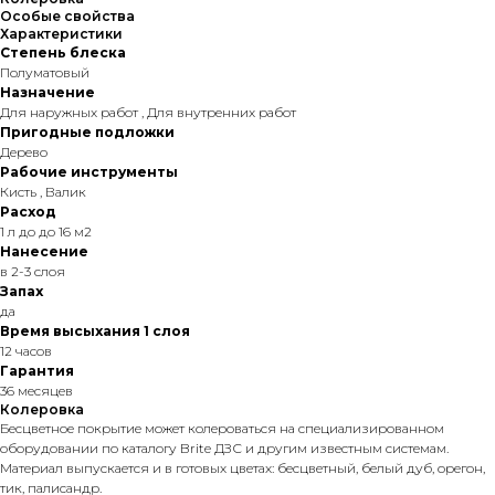
Особые свойства
Характеристики
Степень блеска
Полуматовый
Назначение
Для наружных работ , Для внутренних работ
Пригодные подложки
Дерево
Рабочие инструменты
Кисть , Валик
Расход
1 л до до 16 м2
Нанесение
в 2-3 слоя
Запах
да
Время высыхания 1 слоя
12 часов
Гарантия
36 месяцев
Колеровка
Бесцветное покрытие может колероваться на специализированном
оборудовании по каталогу Brite ДЗС и другим известным системам.
Материал выпускается и в готовых цветах: бесцветный, белый дуб, орегон,
тик, палисандр.