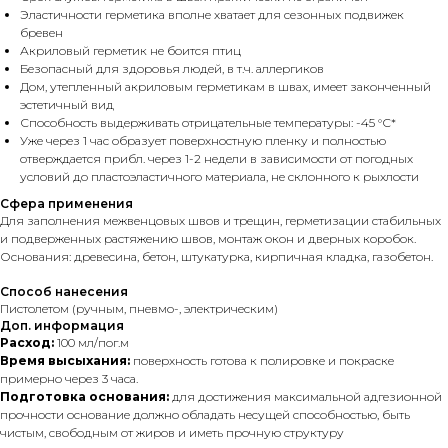
Эластичности герметика вполне хватает для сезонных подвижек
бревен
Акриловый герметик не боится птиц
Безопасный для здоровья людей, в т.ч. аллергиков
Дом, утепленный акриловым герметикам в швах, имеет законченный
эстетичный вид
Способность выдерживать отрицательные температуры: -45 °С*
Уже через 1 час образует поверхностную пленку и полностью
отверждается прибл. через 1-2 недели в зависимости от погодных
условий до пластоэластичного материала, не склонного к рыхлости
Сфера применения
Для заполнения межвенцовых швов и трещин, герметизации стабильных
и подверженных растяжению швов, монтаж окон и дверных коробок.
Основания: древесина, бетон, штукатурка, кирпичная кладка, газобетон.
Способ нанесения
Пистолетом (ручным, пневмо-, электрическим)
Доп. информация
Расход:
100 мл/пог.м
Время высыхания:
поверхность готова к полировке и покраске
примерно через 3 часа.
Подготовка основания:
для достижения максимальной адгезионной
прочности основание должно обладать несущей способностью, быть
чистым, свободным от жиров и иметь прочную структуру