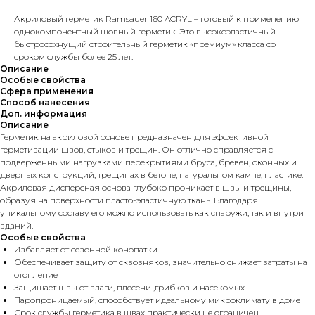
Акриловый герметик Ramsauer 160 ACRYL – готовый к применению
однокомпонентный шовный герметик. Это высокоэластичный
быстросохнущий строительный герметик «премиум» класса со
сроком службы более 25 лет.
Описание
Особые свойства
Сфера применения
Способ нанесения
Доп. информация
Описание
Герметик на акриловой основе предназначен для эффективной
герметизации швов, стыков и трещин. Он отлично справляется с
подверженными нагрузками перекрытиями бруса, бревен, оконных и
дверных конструкций, трещинах в бетоне, натуральном камне, пластике.
Акриловая дисперсная основа глубоко проникает в швы и трещины,
образуя на поверхности пласто-эластичную ткань. Благодаря
уникальному составу его можно использовать как снаружи, так и внутри
зданий.
Особые свойства
Избавляет от сезонной конопатки
Обеспечивает защиту от сквозняков, значительно снижает затраты на
отопление
Защищает швы от влаги, плесени ,грибков и насекомых
Паропроницаемый, способствует идеальному микроклимату в доме
Срок службы герметика в швах практически не ограничен