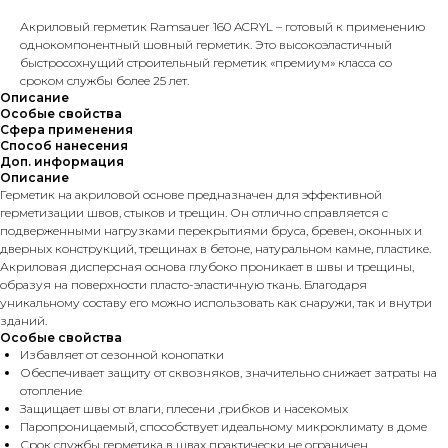
Акриловый герметик Ramsauer 160 ACRYL – готовый к применению
однокомпонентный шовный герметик. Это высокоэластичный
быстросохнущий строительный герметик «премиум» класса со
сроком службы более 25 лет.
Описание
Особые свойства
Сфера применения
Способ нанесения
Доп. информация
Описание
Герметик на акриловой основе предназначен для эффективной
герметизации швов, стыков и трещин. Он отлично справляется с
подверженными нагрузками перекрытиями бруса, бревен, оконных и
дверных конструкций, трещинах в бетоне, натуральном камне, пластике.
Акриловая дисперсная основа глубоко проникает в швы и трещины,
образуя на поверхности пласто-эластичную ткань. Благодаря
уникальному составу его можно использовать как снаружи, так и внутри
зданий.
Особые свойства
Избавляет от сезонной конопатки
Обеспечивает защиту от сквозняков, значительно снижает затраты на
отопление
Защищает швы от влаги, плесени ,грибков и насекомых
Паропроницаемый, способствует идеальному микроклимату в доме
Срок службы герметика в швах практически не ограничен