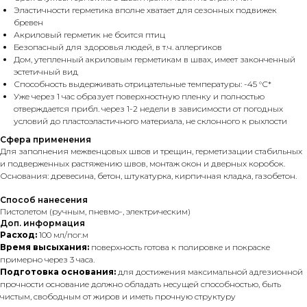
Эластичности герметика вполне хватает для сезонных подвижек
бревен
Акриловый герметик не боится птиц
Безопасный для здоровья людей, в т.ч. аллергиков
Дом, утепленный акриловым герметикам в швах, имеет законченный
эстетичный вид
Способность выдерживать отрицательные температуры: -45 °С*
Уже через 1 час образует поверхностную пленку и полностью
отверждается прибл. через 1-2 недели в зависимости от погодных
условий до пластоэластичного материала, не склонного к рыхлости
Сфера применения
Для заполнения межвенцовых швов и трещин, герметизации стабильных
и подверженных растяжению швов, монтаж окон и дверных коробок.
Основания: древесина, бетон, штукатурка, кирпичная кладка, газобетон.
Способ нанесения
Пистолетом (ручным, пневмо-, электрическим)
Доп. информация
Расход:
100 мл/пог.м
Время высыхания:
поверхность готова к полировке и покраске
примерно через 3 часа.
Подготовка основания:
для достижения максимальной адгезионной
прочности основание должно обладать несущей способностью, быть
чистым, свободным от жиров и иметь прочную структуру