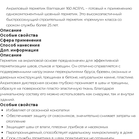
Акриловый герметик Ramsauer 160 ACRYL – готовый к применению
однокомпонентный шовный герметик. Это высокоэластичный
быстросохнущий строительный герметик «премиум» класса со
сроком службы более 25 лет.
Описание
Особые свойства
Сфера применения
Способ нанесения
Доп. информация
Описание
Герметик на акриловой основе предназначен для эффективной
герметизации швов, стыков и трещин. Он отлично справляется с
подверженными нагрузками перекрытиями бруса, бревен, оконных и
дверных конструкций, трещинах в бетоне, натуральном камне, пластике.
Акриловая дисперсная основа глубоко проникает в швы и трещины,
образуя на поверхности пласто-эластичную ткань. Благодаря
уникальному составу его можно использовать как снаружи, так и внутри
зданий.
Особые свойства
Избавляет от сезонной конопатки
Обеспечивает защиту от сквозняков, значительно снижает затраты на
отопление
Защищает швы от влаги, плесени ,грибков и насекомых
Паропроницаемый, способствует идеальному микроклимату в доме
Срок службы герметика в швах практически не ограничен