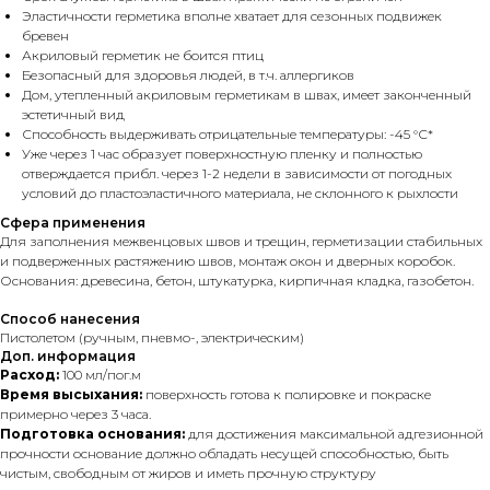
Эластичности герметика вполне хватает для сезонных подвижек
бревен
Акриловый герметик не боится птиц
Безопасный для здоровья людей, в т.ч. аллергиков
Дом, утепленный акриловым герметикам в швах, имеет законченный
эстетичный вид
Способность выдерживать отрицательные температуры: -45 °С*
Уже через 1 час образует поверхностную пленку и полностью
отверждается прибл. через 1-2 недели в зависимости от погодных
условий до пластоэластичного материала, не склонного к рыхлости
Сфера применения
Для заполнения межвенцовых швов и трещин, герметизации стабильных
и подверженных растяжению швов, монтаж окон и дверных коробок.
Основания: древесина, бетон, штукатурка, кирпичная кладка, газобетон.
Способ нанесения
Пистолетом (ручным, пневмо-, электрическим)
Доп. информация
Расход:
100 мл/пог.м
Время высыхания:
поверхность готова к полировке и покраске
примерно через 3 часа.
Подготовка основания:
для достижения максимальной адгезионной
прочности основание должно обладать несущей способностью, быть
чистым, свободным от жиров и иметь прочную структуру