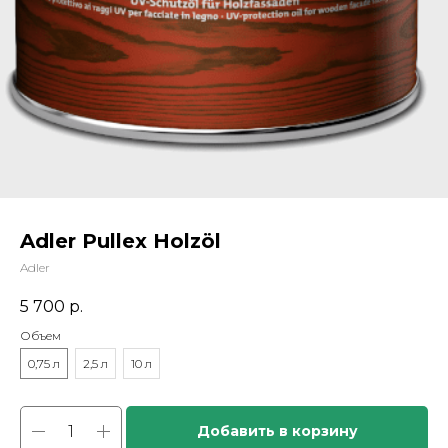
Adler Pullex Holzöl
Adler
5 700
р.
Объем
0,75 л
2,5 л
10 л
Добавить в корзину